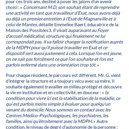
pour ces trois ans, destiné à poser les jalons d’un avenir
choisi : «
Concernant M.D, son souhait étant de reprendre
une activité en tant que travailleur d’Esat, nous avons déjà
eu déjà un premier entretien à l’Esat de Magnanville et à
celui de Mantes
, détaille Emmeline Baert, éducatrice de la
Maison des Possibles3.
Il vivait auparavant au Foyer
d’accueil médicalisé, structure qui finalement ne lui
correspondait pas. Il va falloir changer la notification auprès
de la MDPH pour qu’il puisse travailler en Esat et ce
dispositif sert aussi justement à cela. Lorsque l’on est jeune,
on ne sait pas forcément ce que l’on souhaite et l’on est
parfois enfermé dans une orientation trop tôt.
»
Pour chaque résident, le parcours est différent. Mr. G. vient
d’intégrer la structure et a toujours vécu avec sa mère. Il
souhaite également travailler en milieu protégé et découvre
la vie en institution et en collectivité, en douceur : «
la
condition pour vivre ici est la stabilisation de la maladie, ce
qui est parfois moins simple à évaluer pour quelqu’un
venant du domicile. Nous sommes en contact avec les
Centres Médico-Psychologiques, les psychiatres, les
familles, ainsi qu’étroitement avec la MDPH.
» Autre
condition, le niveau de degré d'autonomie de la personne :