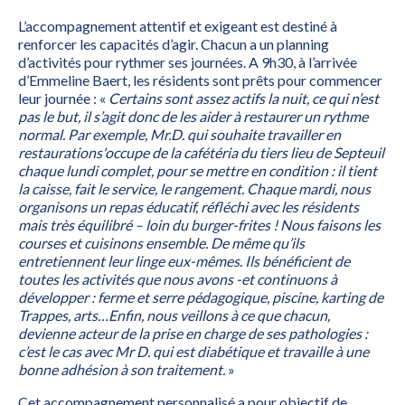
L’accompagnement attentif et exigeant est destiné à
renforcer les capacités d’agir. Chacun a un planning
d’activités pour rythmer ses journées. A 9h30, à l’arrivée
d’Emmeline Baert, les résidents sont prêts pour commencer
leur journée : «
Certains sont assez actifs la nuit, ce qui n’est
pas le but, il s’agit donc de les aider à restaurer un rythme
normal. Par exemple, Mr.D. qui souhaite travailler en
restaurations'occupe de la cafétéria du tiers lieu de Septeuil
chaque lundi complet, pour se mettre en condition : il tient
la caisse, fait le service, le rangement. Chaque mardi, nous
organisons un repas éducatif, réfléchi avec les résidents
mais très équilibré – loin du burger-frites ! Nous faisons les
courses et cuisinons ensemble. De même qu’ils
entretiennent leur linge eux-mêmes. Ils bénéficient de
toutes les activités que nous avons -et continuons à
développer : ferme et serre pédagogique, piscine, karting de
Trappes, arts…Enfin, nous veillons à ce que chacun,
devienne acteur de la prise en charge de ses pathologies :
c’est le cas avec Mr D. qui est diabétique et travaille à une
bonne adhésion à son traitement.
»
Cet accompagnement personnalisé a pour objectif de