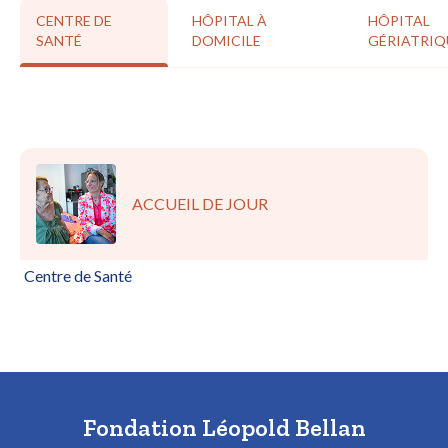
Hôpital Lionel Vidart
CENTRE DE
HÔPITAL À
HÔPITAL
SANTÉ
DOMICILE
GÉRIATRIQ
HOSPITALISATION COMPLÈTE
ACCUEIL DE JOUR
Hôpital de prévention et de réadaptation Léopold Bellan de
Chaumont-en-Vexin
Hôpital de prévention et de réadaptation Léopold Bellan du
Centre de Santé
Compiègnois
Hôpital gériatrique Léopold Bellan du 14e
Fondation Léopold Bellan