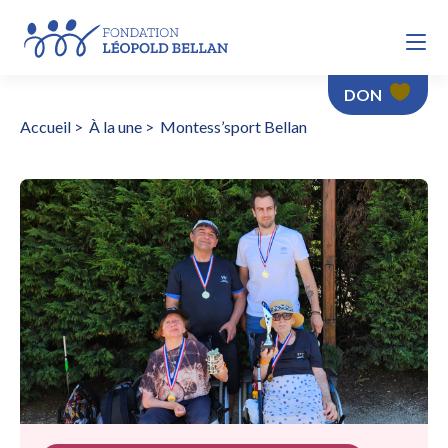
DON
Accueil
>
À la une
>
Montess’sport Bellan
Montess’sport Bellan