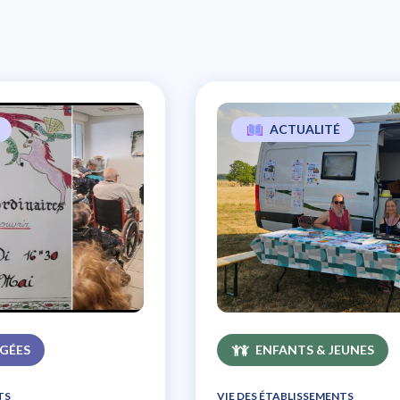
ACTUALITÉ
Vie culturelle à Hardouin
Programme juillet PFR 7
GÉES
ENFANTS & JEUNES
TS
VIE DES ÉTABLISSEMENTS