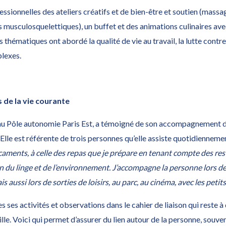
ssionnelles des ateliers créatifs et de bien-être et soutien (massa
s musculosquelettiques), un buffet et des animations culinaires av
thématiques ont abordé la qualité de vie au travail, la lutte contre
plexes.
 de la vie courante
au Pôle autonomie Paris Est, a témoigné de son accompagnement de
lle est référente de trois personnes qu’elle assiste quotidiennemen
dicaments, à celle des repas que je prépare en tenant compte des res
n du linge et de l’environnement. J’accompagne la personne lors 
is aussi lors de sorties de loisirs, au parc, au cinéma, avec les peti
 ses activités et observations dans le cahier de liaison qui reste à
mille. Voici qui permet d’assurer du lien autour de la personne, souven