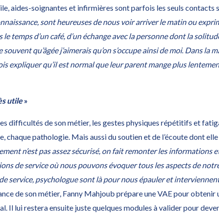
ile, aides-soignantes et infirmières sont parfois les seuls contacts s
aissance, sont heureuses de nous voir arriver le matin ou exprim
ds le temps d’un café, d’un échange avec la personne dont la solitud
se souvent qu’âgée j’aimerais qu’on s’occupe ainsi de moi
.
Dans la ma
rfois expliquer qu’il est normal que leur parent mange plus lentemen
ès utile
»
difficultés de son métier, les gestes physiques répétitifs et fatig
 chaque pathologie. Mais aussi du soutien et de l’écoute dont elle
ment n’est pas assez sécurisé, on fait remonter les informations
ns de service où nous pouvons évoquer tous les aspects de notre 
 de service, psychologue sont là pour nous épauler et interviennen
ance de son métier, Fanny Mahjoub prépare une VAE pour obtenir 
. Il lui restera ensuite juste quelques modules à valider pour deve