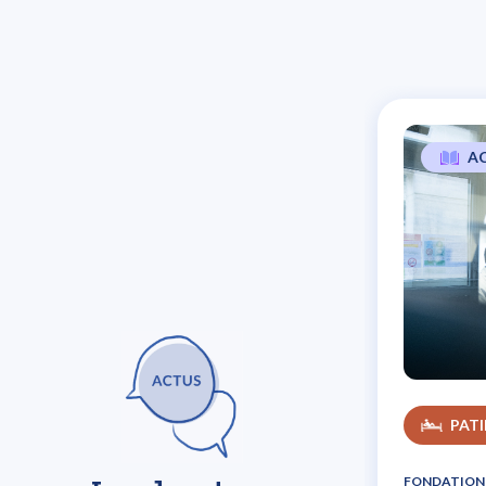
A
L
PAT
FONDATION