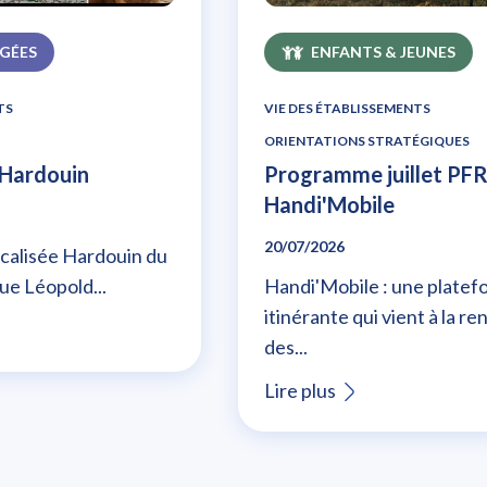
GÉES
ENFANTS & JEUNES
TS
VIE DES ÉTABLISSEMENTS
ORIENTATIONS STRATÉGIQUES
à Hardouin
Programme juillet PFR
Handi'Mobile
20/07/2026
calisée Hardouin du
ue Léopold...
Handi'Mobile : une platef
itinérante qui vient à la r
des...
Lire plus