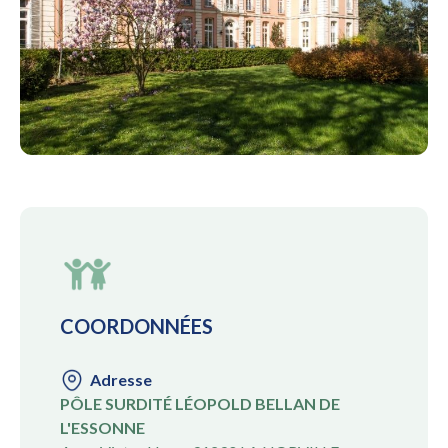
Photo de Pôle surdité Léopold Bellan de l'Essonne
Ph
Enfants & jeunes
COORDONNÉES
Adresse
PÔLE SURDITÉ LÉOPOLD BELLAN DE
L'ESSONNE