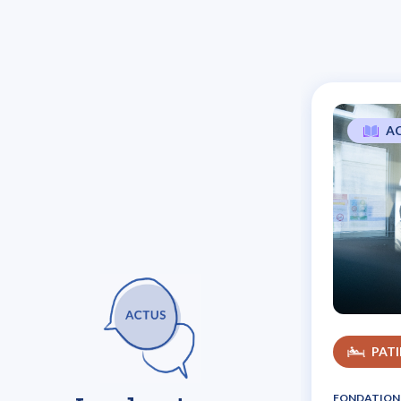
A
L
PAT
FONDATION