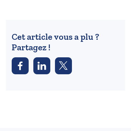
Cet article vous a plu ?
Partagez !