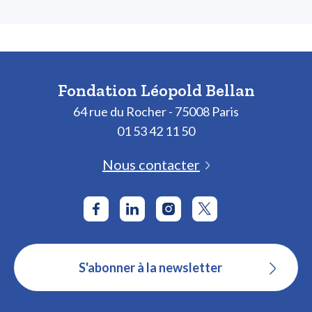
Fondation Léopold Bellan
64 rue du Rocher - 75008 Paris
01 53 42 11 50
Nous contacter
S'abonner à la newsletter