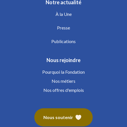
Notre actualité
À la Une
Presse
Publications
Nous rejoindre
Pourquoi la Fondation
Nos métiers
Nos offres d'emplois
Nous soutenir