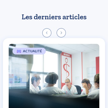
Les derniers articles
ACTUALITÉ
L’expérience patients, un soutien majeur