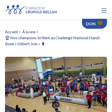
DON
Accueil
>
À la une
>
🏆 Nos champions brillent au Challenge National Handi-
Boxe « Gilbert Joie » 🥊
🏆 Nos champions brillent au Challenge National Handi-Boxe « Gilbert
Joie » 🥊