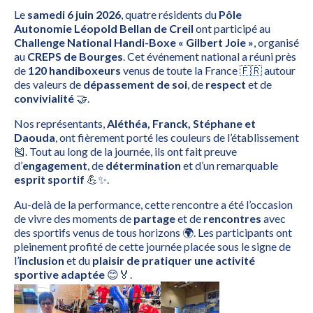
Le
samedi 6 juin 2026
, quatre résidents du
Pôle
Autonomie Léopold Bellan de Creil
ont participé au
Challenge National Handi-Boxe « Gilbert Joie »
, organisé
au
CREPS de Bourges
. Cet événement national a réuni près
de
120 handiboxeurs
venus de toute la France 🇫🇷 autour
des valeurs de
dépassement de soi
, de
respect
et de
convivialité
🤝.
Nos représentants,
Aléthéa, Franck, Stéphane et
Daouda
, ont fièrement porté les couleurs de l’établissement
🎽. Tout au long de la journée, ils ont fait preuve
d’
engagement
, de
détermination
et d’un remarquable
esprit sportif
💪✨.
Au-delà de la performance, cette rencontre a été l’occasion
de vivre des moments de
partage
et de
rencontres
avec
des sportifs venus de tous horizons 🌍. Les participants ont
pleinement profité de cette journée placée sous le signe de
l’
inclusion
et du
plaisir de pratiquer une activité
sportive adaptée
😊🏅.