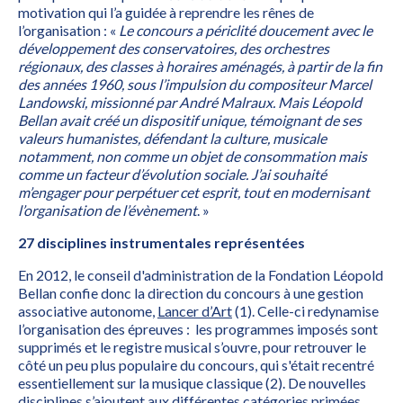
motivation qui l’a guidée à reprendre les rênes de
l’organisation : «
Le concours a périclité doucement avec le
développement des conservatoires, des orchestres
régionaux, des classes à horaires aménagés, à partir de la fin
des années 1960, sous l’impulsion du compositeur Marcel
Landowski, missionné par André Malraux. Mais Léopold
Bellan avait créé un dispositif unique, témoignant de ses
valeurs humanistes, défendant la culture, musicale
notamment, non comme un objet de consommation mais
comme un facteur d’évolution sociale. J’ai souhaité
m’engager pour perpétuer cet esprit, tout en modernisant
l’organisation de l’évènement
. »
27 disciplines instrumentales représentées
En 2012, le conseil d'administration de la Fondation Léopold
Bellan confie donc la direction du concours à une gestion
associative autonome,
Lancer d’Art
(1). Celle-ci redynamise
l’organisation des épreuves : les programmes imposés sont
supprimés et le registre musical s’ouvre, pour retrouver le
côté un peu plus populaire du concours, qui s'était recentré
essentiellement sur la musique classique (2). De nouvelles
disciplines s’ajoutent aux différentes catégories primées,